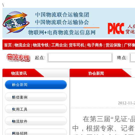
\
首页
|
物流企业
|
物流专线
|
工商企业
|
货车司机
|
电子商务
|
货运保险
|
广怀
起点:
终点:
物流资讯
协会新闻
协会新闻
赔偿案例
2012-1
实用工具
在第三届“见证·品
物流软件
中，根据专家、记者
网络招聘