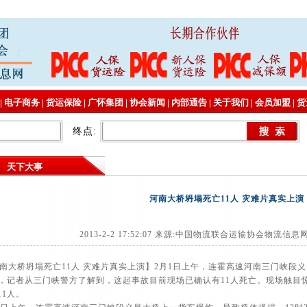
|
电子商务
|
货运保险
|
广怀集团
|
协会新闻
|
内部通告
|
关于我们
|
会员加盟
|
货
终点:
天下大事
河南大桥坍塌死亡11人 灾难片真实上演
2013-2-2 17:52:07 来源:中国物流联合运输协会物流信息
大桥坍塌死亡11人 灾难片真实上演】2月1日上午，连霍高速河南三门峡段义
分，记者从三门峡警方了解到，这起事故目前现场已确认有11人死亡。现场触目
11人。