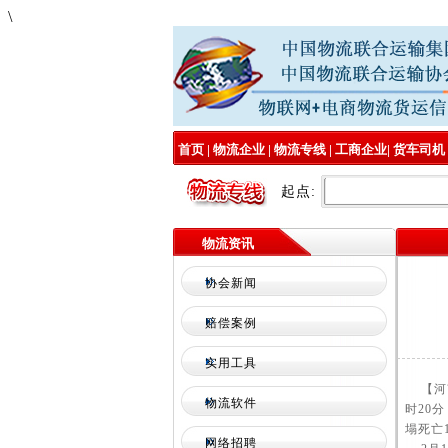
\
首页
|
物流企业
|
物流专线
|
工商企业
|
货车司机
起点:
物流资讯
协会新闻
赔偿案例
实用工具
【河南
物流软件
时20
塌死亡
网络招聘