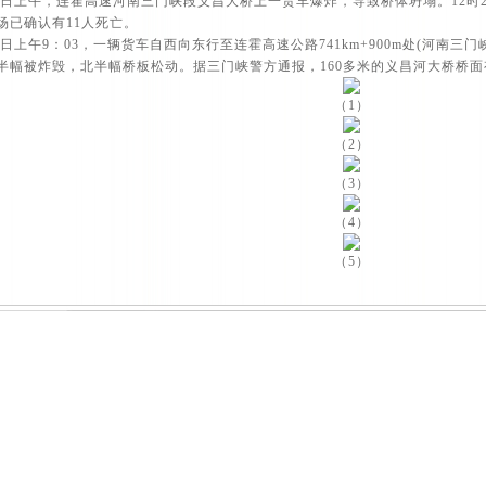
日上午，连霍高速河南三门峡段义昌大桥上一货车爆炸，导致桥体坍塌。12时
场已确认有11人死亡。
日上午9：03，一辆货车自西向东行至连霍高速公路741km+900m处(河南三
半幅被炸毁，北半幅桥板松动。据三门峡警方通报，160多米的义昌河大桥桥面
（1）
（2）
（3）
（4）
（5）