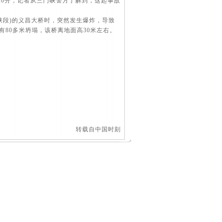
20分，记者从三门峡警方了解到，这起事故
门峡段)的义昌大桥时，突然发生爆炸，导致
有80多米坍塌，该桥离地面高30米左右。
转载自中国时刻