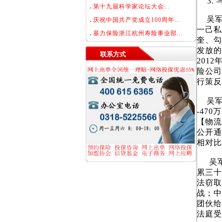
第十九届科学家论坛大会...
吴军
庆祝中国共产党成立100周年...
一己私
基力保险浙江杭州寿险事业部...
奎、勾
发放的
联系方式
201
险公司
行策反
吴军同
-47
【物流
公开通
相对比
吴军
累三十
法窃取
战；中
团伙给
法庭受