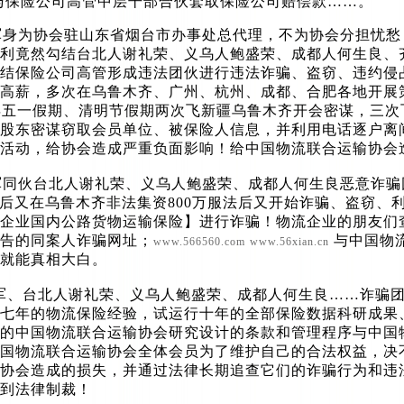
与保险公司高管中层干部合伙套取保险公司赔偿款……。
身为协会驻山东省烟台市办事处总代理，不为协会分担忧愁
利竟然勾结台北人谢礼荣、义乌人鲍盛荣、成都人何生良、
结保险公司高管形成违法团伙进行违法诈骗、盗窃、违约侵
高薪，多次在乌鲁木齐、广州、杭州、成都、合肥各地开展
2年五一假期、清明节假期两次飞新疆乌鲁木齐开会密谋，三
股东密谋窃取会员单位、被保险人信息，并利用电话逐户离
活动，给协会造成严重负面影响！给中国物流联合运输协会
伙台北人谢礼荣、义乌人鲍盛荣、成都人何生良恶意诈骗团伙
0万后又在乌鲁木齐非法集资800万服法后又开始诈骗、盗窃
企业国内公路货物运输保险】进行诈骗！物流企业的朋友们
告的同案人诈骗网址；
与中国物
www.566560.com
www.56xian.cn
就能真相大白。
、台北人谢礼荣、义乌人鲍盛荣、成都人何生良……诈骗团
七年的物流保险经验，试运行十年的全部保险数据科研成果
的中国物流联合运输协会研究设计的条款和管理程序与中国
国物流联合运输协会全体会员为了维护自己的合法权益，决
协会造成的损失，并通过法律长期追查它们的诈骗行为和违
到法律制裁！