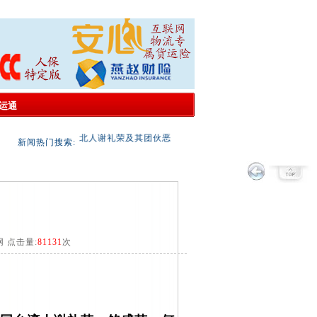
运通
通告：台北人谢礼荣及其团伙恶意违约；非法侵占协会信息
新闻热门搜索:
网 点击量:
81131
次