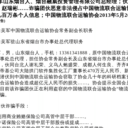
山东烟台人、烟台融威投资管理有限公司总经理；伙
、赵瑞彬……诈骗团伙恶意非法侵占中国物流联合运输
几百万条个人信息；中国物流联合运输协会2013年5月
告)
吴军中国物流联合运输协会常务副会长职务
吴军驻山东省烟台市办事处总代理职务
男，山东烟台人，手机：13361341888，原中国物流联
事处总代理，担任协会常务副会长及山东省烟台市办事处总
，伙同台北人谢礼荣、义乌人鲍盛荣、成都人何生良、齐齐
帝基公司大陆拱门软件集胜化工厂董事长470万元人民币、新
潜伏到中国物流联合运输协会窃取了协会几十年的科研档案
合运输协会造成超亿元人民币的损失……。协会提示全国会
目前该诈骗团伙正在利用盗窃的中国物流联合运输协会“物流
骗。
伙诈骗手段：
利用商业贿赂保险公司高管中层干部……。
许诺保险公司高管中层干部股份或提成…… 。