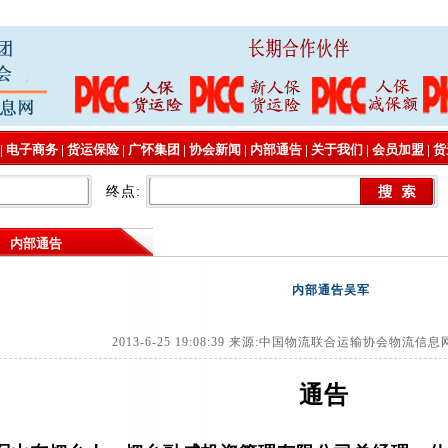
|
电子商务
|
货运保险
|
广怀集团
|
协会新闻
|
内部通告
|
关于我们
|
会员加盟
|
货
终点:
内部通告
内部通告吴军
2013-6-25 19:08:39 来源:中国物流联合运输协会物流信息
通告