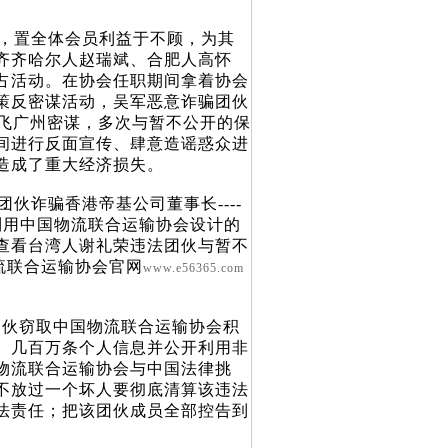
，置全体会员利益于不顾，为其
齐齐哈尔人赵瑞斌、合肥人高怀
占活动。在协会任职期间拿着协会
策反密谋活动，吴军恶意诈骗团伙
次飞广州密谋，多次与暂不公开的保
间进行反面宣传、肆意造谣惑众进
造成了重大经济损失。
诈骗香港帝基公司董事长----
、利用中国物流联合运输协会设计的
查看台湾人谢礼荣违法团伙与暂不
流联合运输协会官网
www.e56365.com
伙窃取中国物流联合运输协会积
、几百万条个人信息并公开利用非
物流联合运输协会与中国法律挑
不放过一个坏人要彻底清算该违法
法责任；把该团伙成员全部控告到