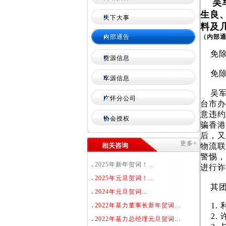
吴军
生良
天下大事
料及
内部通告
（内部通
免除
货源信息
免除
车源信息
吴军，
广怀分公司
台市办
意违约
协会授权
骗香港
后，又
更多+
相关咨询
物流联
警惕，
2025年新年贺词！...
进行诈
2025年元旦贺词！...
其团
2024年元旦贺词...
2022年基力董事长新年贺词...
2022年基力总经理元旦贺词...