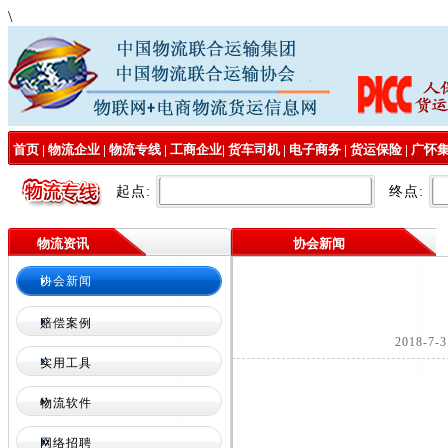
\
首页
|
物流企业
|
物流专线
|
工商企业
|
货车司机
|
电子商务
|
货运保险
|
广怀
起点:
终点:
物流资讯
协会新闻
协会新闻
赔偿案例
2018-
实用工具
物流软件
网络招聘