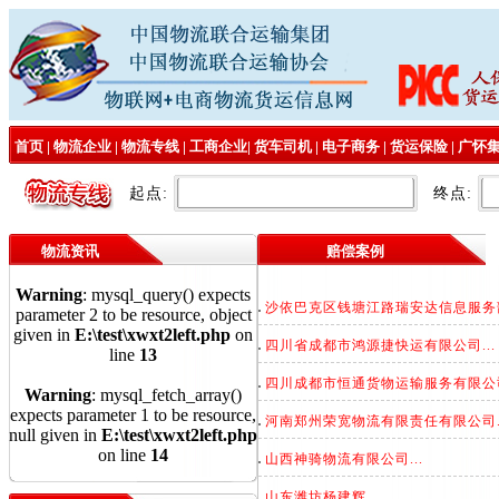
首页
|
物流企业
|
物流专线
|
工商企业
|
货车司机
|
电子商务
|
货运保险
|
广怀
起点:
终点:
物流资讯
赔偿案例
Warning
: mysql_query() expects
沙依巴克区钱塘江路瑞安达信息服务部.
parameter 2 to be resource, object
given in
E:\test\xwxt2left.php
on
四川省成都市鸿源捷快运有限公司...
line
13
四川成都市恒通货物运输服务有限公司.
Warning
: mysql_fetch_array()
expects parameter 1 to be resource,
河南郑州荣宽物流有限责任有限公司..
null given in
E:\test\xwxt2left.php
on line
14
山西神骑物流有限公司...
山东潍坊杨建辉...